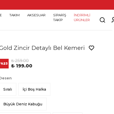
E
TAKIM
AKSESUAR
SİPARİŞ
İNDİRİMLİ
TAKİP
ÜRÜNLER
Gold Zincir Detaylı Bel Kemeri
₺ 259.00
%
23
₺ 199.00
Desen
Sıralı
İçi Boş Halka
Büyük Deniz Kabuğu