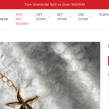
Tüm Ürünlerde %20 ve Üzeri İNDİRİM
%50
ÜST
ALT
DIŞ
ELBİS
NLAR
NET
GİYİM
GİYİM
GİYİM
İNDİRİM