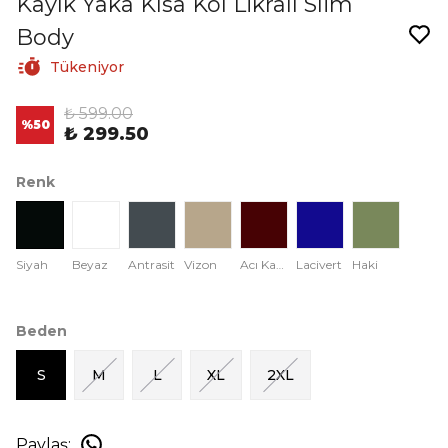
Kayık Yaka Kısa Kol Likralı Slim
Body
Tükeniyor
₺ 599.00
%
50
₺ 299.50
Renk
Siyah
Beyaz
Antrasit
Vizon
Acı Kahve
Lacivert
Haki
Beden
S
M
L
XL
2XL
Paylaş
: