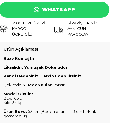
WHATSAPP
2500 TL VE ÜZERİ
SİPARİŞLERİNİZ
KARGO
AYNI GÜN
ÜCRETSİZ
KARGODA
Ürün Açıklaması
Buzy Kumaştır
Likralıdır, Yumuşak Dokuludur
Kendi Bedeninizi Tercih Edebilirsiniz
Çekimde
S Beden
Kullanılmıştır
Model Ölçüleri:
Boy: 165 cm
Kilo: 54 kg
Ürün Boyu:
53 cm (Bedenler arası 1-3 cm farklılık
gösterebilir)