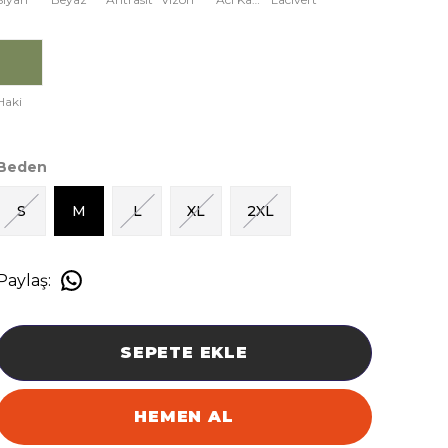
Haki
Beden
S
M
L
XL
2XL
Paylaş
:
SEPETE EKLE
HEMEN AL