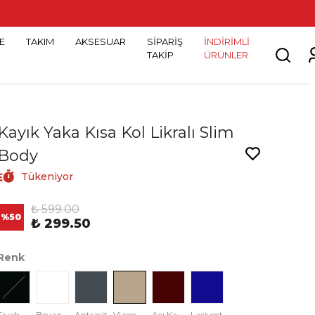
E
TAKIM
AKSESUAR
SİPARİŞ
İNDİRİMLİ
TAKİP
ÜRÜNLER
Kayık Yaka Kısa Kol Likralı Slim
Body
Tükeniyor
₺ 599.00
%
50
₺ 299.50
Renk
Siyah
Beyaz
Antrasit
Vizon
Acı Kahve
Lacivert