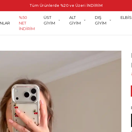
Tüm Ürünlerde %20 ve Üzeri İNDİRİM
%50
ÜST
ALT
DIŞ
ELBİS
NLAR
NET
GİYİM
GİYİM
GİYİM
İNDİRİM