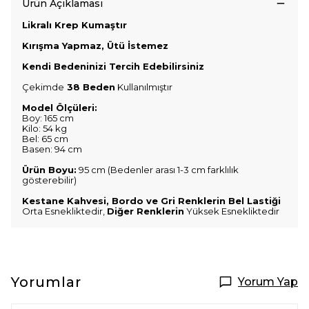
Ürün Açıklaması
Likralı Krep Kumaştır
Kırışma Yapmaz, Ütü İstemez
Kendi Bedeninizi Tercih Edebilirsiniz
Çekimde
38 Beden
Kullanılmıştır
Model Ölçüleri:
Boy: 165 cm
Kilo: 54 kg
Bel: 65 cm
Basen: 94 cm
Ürün Boyu:
95 cm (Bedenler arası 1-3 cm farklılık
gösterebilir)
Kestane Kahvesi, Bordo ve Gri Renklerin Bel Lastiği
Orta Esnekliktedir,
Diğer Renklerin
Yüksek Esnekliktedir
Yorumlar
Yorum Yap