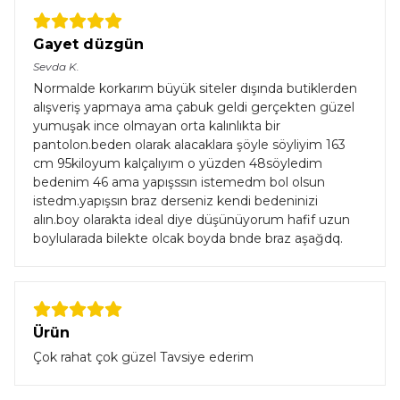
Gayet düzgün
Sevda
K.
Normalde korkarım büyük siteler dışında butiklerden
alışveriş yapmaya ama çabuk geldi gerçekten güzel
yumuşak ince olmayan orta kalınlıkta bir
pantolon.beden olarak alacaklara şöyle söyliyim 163
cm 95kiloyum kalçalıyım o yüzden 48söyledim
bedenim 46 ama yapışssın istemedm bol olsun
istedm.yapışsın braz derseniz kendi bedeninizi
alın.boy olarakta ideal diye düşünüyorum hafif uzun
boylularada bilekte olcak boyda bnde braz aşağdq.
Ürün
Çok rahat çok güzel Tavsiye ederim