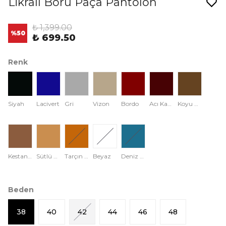
Likralı Boru Paça Pantolon
₺ 1,399.00
%
50
₺ 699.50
Renk
Siyah
Lacivert
Gri
Vizon
Bordo
Acı Kahve
Koyu Kahve
Kestane Kahvesi
Sütlü Kahve
Tarçın Rengi
Beyaz
Deniz Mavisi
Beden
38
40
42
44
46
48