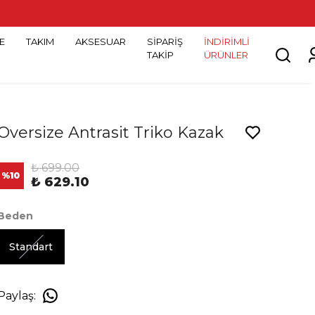
E
TAKIM
AKSESUAR
SİPARİŞ
İNDİRİMLİ
TAKİP
ÜRÜNLER
Oversize Antrasit Triko Kazak
₺ 699.00
%
10
₺ 629.10
Beden
Standart
Paylaş
: