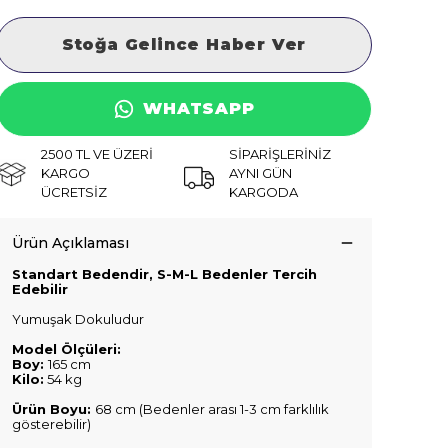
Stoğa Gelince Haber Ver
WHATSAPP
2500 TL VE ÜZERİ
SİPARİŞLERİNİZ
KARGO
AYNI GÜN
ÜCRETSİZ
KARGODA
Ürün Açıklaması
Standart Bedendir, S-M-L Bedenler Tercih
Edebilir
Yumuşak Dokuludur
Model Ölçüleri:
Boy:
165 cm
Kilo:
54 kg
Ürün Boyu:
68 cm (Bedenler arası 1-3 cm farklılık
gösterebilir)