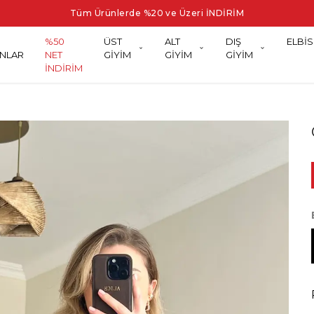
Tüm Ürünlerde %20 ve Üzeri İNDİRİM
%50
ÜST
ALT
DIŞ
ELBİS
NLAR
NET
GİYİM
GİYİM
GİYİM
İNDİRİM