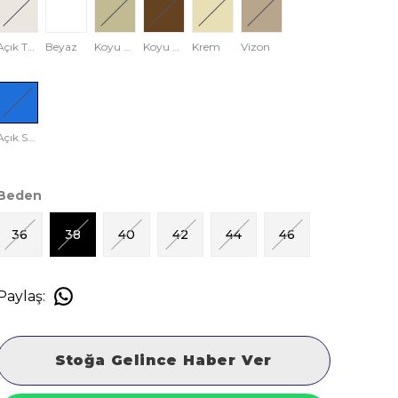
Açık Taş Rengi
Beyaz
Koyu Krem
Koyu Kahve
Krem
Vizon
Açık Saks Mavisi
Beden
36
38
40
42
44
46
Paylaş
:
Stoğa Gelince Haber Ver