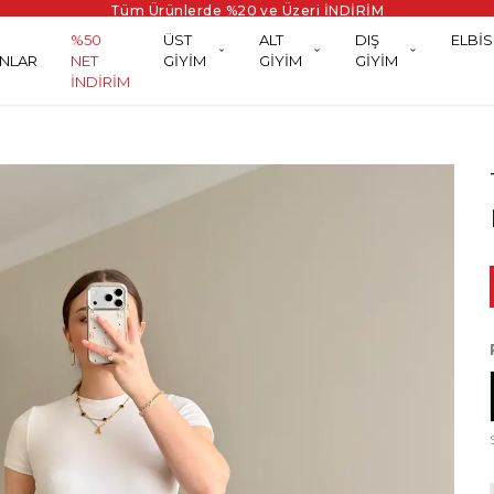
Tüm Ürünlerde %20 ve Üzeri İNDİRİM
%50
ÜST
ALT
DIŞ
ELBİS
NLAR
NET
GİYİM
GİYİM
GİYİM
İNDİRİM