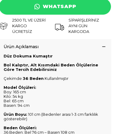
WHATSAPP
2500 TL VE ÜZERİ
SİPARİŞLERİNİZ
KARGO
AYNI GÜN
ÜCRETSİZ
KARGODA
Ürün Açıklaması
Düz Dokuma Kumaştır
Bol Kalıptır, Alt Kısımdaki Beden Ölçülerine
Göre Tercih Edebilirsiniz
Çekimde
36 Beden
Kullanılmıştır
Model Ölçüleri:
Boy: 165 cm
Kilo: 54 kg
Bel: 65 cm
Basen: 94 cm
Ürün Boyu:
101 cm (Bedenler arası 1-3 cm farklılık
gösterebilir)
Beden Ölçüleri:
36 Beden: Bel 76 cm – Basen 108 cm