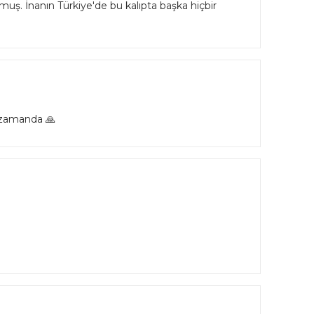
ş. İnanın Türkiye'de bu kalıpta başka hiçbir
a zamanda 🙏