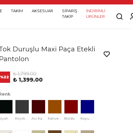
E
TAKIM
AKSESUAR
SİPARİŞ
İNDİRİMLİ
TAKİP
ÜRÜNLER
Tok Duruşlu Maxi Paça Etekli
Pantolon
₺ 1,799.00
%
22
₺ 1,399.00
Renk
Siyah
Kırçıllı Siyah
Acı Kahve
Kahverengi
Bordo
Koyu Lacivert