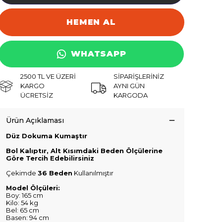
HEMEN AL
WHATSAPP
2500 TL VE ÜZERİ
SİPARİŞLERİNİZ
KARGO
AYNI GÜN
ÜCRETSİZ
KARGODA
Ürün Açıklaması
Düz Dokuma Kumaştır
Bol Kalıptır, Alt Kısımdaki Beden Ölçülerine
Göre Tercih Edebilirsiniz
Çekimde
36 Beden
Kullanılmıştır
Model Ölçüleri:
Boy: 165 cm
Kilo: 54 kg
Bel: 65 cm
Basen: 94 cm