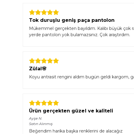
Tok duruşlu geniş paça pantolon
Mükemmel gerçekten bayıldım. Kalıbı büyük çok rah
yerde pantolon yok bulamazsınız. Çok araştırdım.
Zülal🌸
Koyu antrasit rengini aldım bugün geldi kargom, g
Ürün gerçekten güzel ve kaliteli
Ayşe
N.
Satın Alınmış
Beğendim harika başka renklerini de alacağız