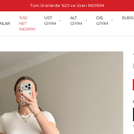
Tüm Ürünlerde %20 ve Üzeri İNDİRİM
%50
ÜST
ALT
DIŞ
ELBİS
NLAR
NET
GİYİM
GİYİM
GİYİM
İNDİRİM