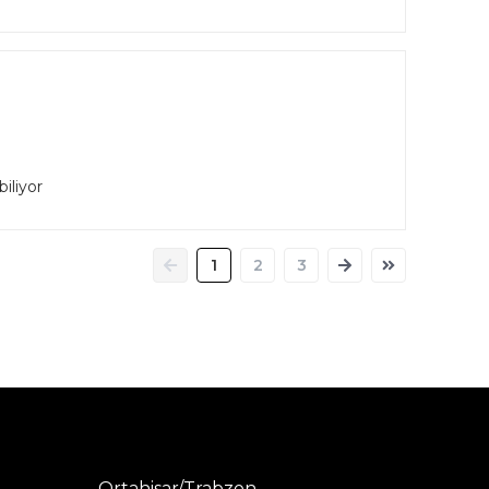
iliyor
1
2
3
Ortahisar/Trabzon