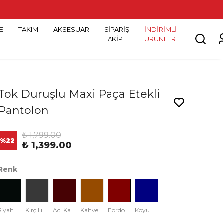
E
TAKIM
AKSESUAR
SİPARİŞ
İNDİRİMLİ
TAKİP
ÜRÜNLER
Tok Duruşlu Maxi Paça Etekli
Pantolon
₺ 1,799.00
%
22
₺ 1,399.00
Renk
Siyah
Kırçıllı Siyah
Acı Kahve
Kahverengi
Bordo
Koyu Lacivert