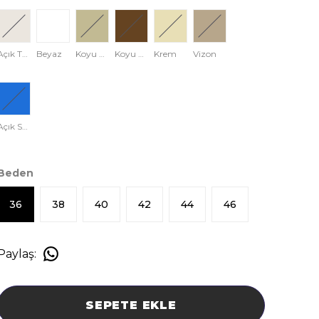
Açık Taş Rengi
Beyaz
Koyu Krem
Koyu Kahve
Krem
Vizon
Açık Saks Mavisi
Beden
36
38
40
42
44
46
Paylaş
:
SEPETE EKLE