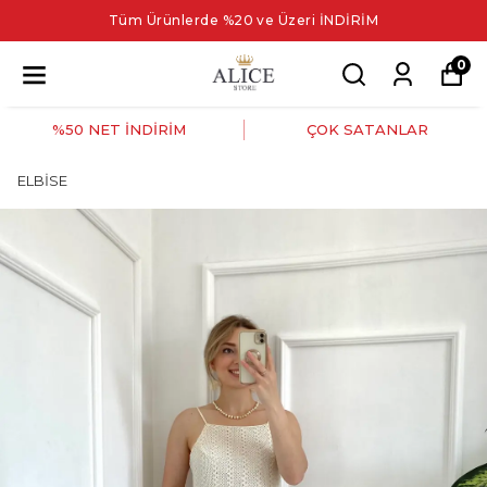
Tüm Ürünlerde %20 ve Üzeri İNDİRİM
0
%50 NET İNDİRİM
ÇOK SATANLAR
ELBİSE