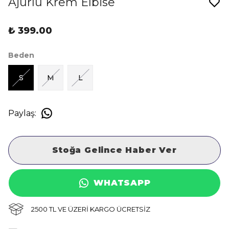
Ajurlu Krem Elbise
₺ 399.00
Beden
S
M
L
Paylaş
:
Stoğa Gelince Haber Ver
WHATSAPP
2500 TL VE ÜZERİ KARGO ÜCRETSİZ