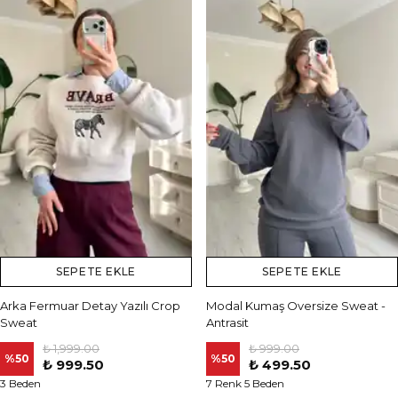
SEPETE EKLE
SEPETE EKLE
Arka Fermuar Detay Yazılı Crop
Modal Kumaş Oversize Sweat -
Sweat
Antrasit
₺ 1,999.00
₺ 999.00
%
50
%
50
₺ 999.50
₺ 499.50
3 Beden
7 Renk 5 Beden