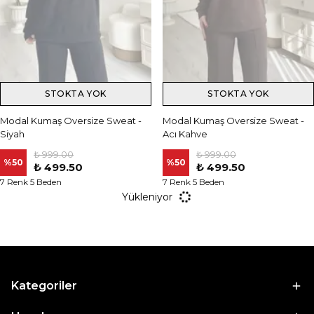
STOKTA YOK
STOKTA YOK
Modal Kumaş Oversize Sweat -
Modal Kumaş Oversize Sweat -
Siyah
Acı Kahve
₺ 999.00
₺ 999.00
%
50
%
50
₺ 499.50
₺ 499.50
7 Renk 5 Beden
7 Renk 5 Beden
Yükleniyor
Kategoriler