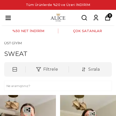
Tüm Ürünlerde %20 ve Üzeri İNDİRİM
0
%50 NET İNDİRİM
ÇOK SATANLAR
ÜST GİYİM
SWEAT
Filtrele
Sırala