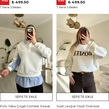
%
50
%
50
₺ 499.50
₺ 499.50
7 Renk 5 Beden
7 Renk 5 Beden
SEPETE EKLE
SEPETE EKLE
Polo Yaka Çizgili Gömlek Sweat
Süet Leopar Yazılı Oversize