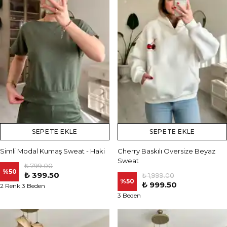
SEPETE EKLE
SEPETE EKLE
Simli Modal Kumaş Sweat - Haki
Cherry Baskılı Oversize Beyaz
Sweat
₺ 799.00
%
50
₺ 399.50
₺ 1,999.00
%
50
₺ 999.50
2 Renk 3 Beden
3 Beden