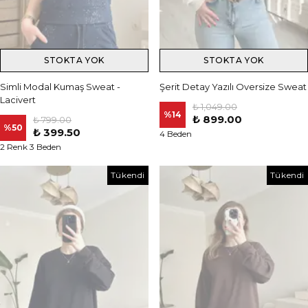
STOKTA YOK
STOKTA YOK
Simli Modal Kumaş Sweat -
Şerit Detay Yazılı Oversize Sweat
Lacivert
₺ 1,049.00
%
14
₺ 899.00
₺ 799.00
%
50
₺ 399.50
4 Beden
2 Renk 3 Beden
Tükendi
Tükendi