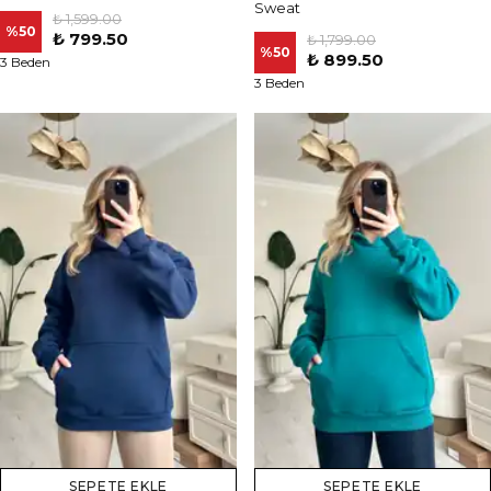
Sweat
₺ 1,599.00
%
50
₺ 799.50
₺ 1,799.00
%
50
₺ 899.50
3 Beden
3 Beden
SEPETE EKLE
SEPETE EKLE