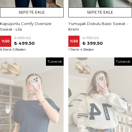
SEPETE EKLE
SEPETE EKLE
Kapüşonlu Comfy Oversize
Yumuşak Dokulu Basic Sweat -
Sweat - Lila
Krem
₺ 999.00
₺ 799.00
%
50
%
50
₺ 499.50
₺ 399.50
6 Renk 5 Beden
1 Renk 4 Beden
Tükendi
Tükendi