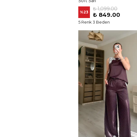
Soft Sarı
₺ 1,099.00
%
23
₺ 849.00
5 Renk 3 Beden