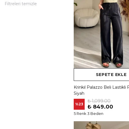
Filtreleri temizle
SEPETE EKLE
Krinkıl Palazzo Beli Lastikli
Siyah
₺ 1,099.00
%
23
₺ 849.00
5 Renk 3 Beden