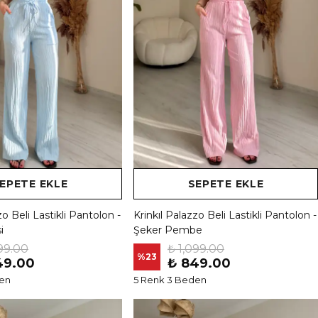
EPETE EKLE
SEPETE EKLE
zo Beli Lastikli Pantolon -
Krinkıl Palazzo Beli Lastikli Pantolon -
i
Şeker Pembe
99.00
₺ 1,099.00
%
23
49.00
₺ 849.00
den
5 Renk 3 Beden