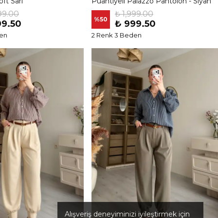
ft Sarı
Puantiyeli Palazzo Pantolon - Siyah
99.00
₺ 1,999.00
%
50
99.50
₺ 999.50
den
2 Renk 3 Beden
Alışveriş deneyiminizi iyileştirmek için