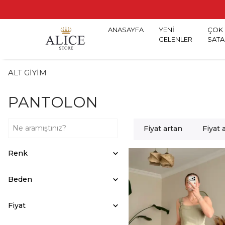
ANASAYFA
YENİ
ÇOK
GELENLER
SATA
ALT GİYİM
PANTOLON
Fiyat artan
Fiyat 
Renk
Beden
Fiyat