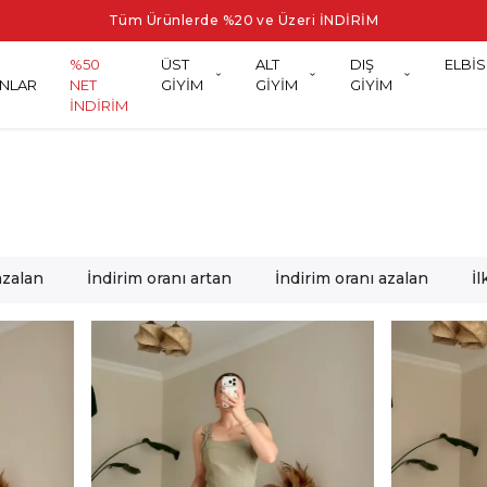
Tüm Ürünlerde %20 ve Üzeri İNDİRİM
%50
ÜST
ALT
DIŞ
ELBİS
NLAR
NET
GİYİM
GİYİM
GİYİM
İNDİRİM
azalan
İndirim oranı artan
İndirim oranı azalan
İ