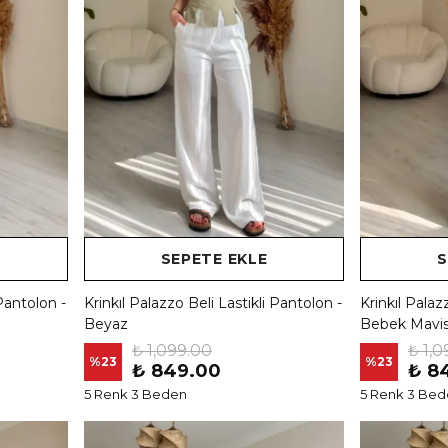
SEPETE EKLE
S
 Pantolon -
Krinkıl Palazzo Beli Lastikli Pantolon -
Krinkıl Palaz
Beyaz
Bebek Mavis
₺ 1,099.00
₺ 1,0
%
23
%
23
₺ 849.00
₺ 8
5 Renk 3 Beden
5 Renk 3 Be