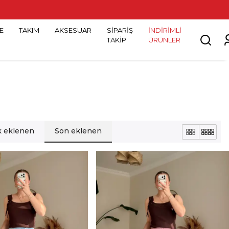
E
TAKIM
AKSESUAR
SİPARİŞ
İNDİRİMLİ
TAKİP
ÜRÜNLER
lk eklenen
Son eklenen