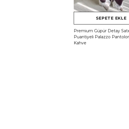
SEPETE EKLE
Premium Güpür Detay Sat
Puantiyeli Palazzo Pantolon
Kahve
₺ 1,999.00
%
50
₺ 999.50
2 Renk 3 Beden