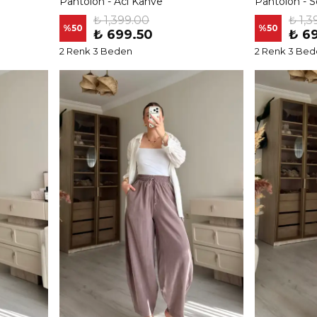
Pantolon - Acı Kahve
Pantolon - So
₺ 1,399.00
₺ 1,3
%
50
%
50
₺ 699.50
₺ 6
2 Renk 3 Beden
2 Renk 3 Be