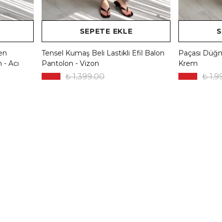
SEPETE EKLE
S
en
Tensel Kumaş Beli Lastikli Efil Balon
Paçası Düğm
 - Acı
Pantolon - Vizon
Krem
₺ 1,399.00
₺ 1,9
%
50
%
50
₺ 699.50
₺ 9
3 Renk 3 Beden
2 Renk 4 Be