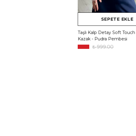
SEPETE EKLE
Taşlı Kalp Detay Soft Touch Fi
Kazak - Pudra Pembesi
₺ 999.00
%
50
₺ 499.50
6 Renk 1 Beden