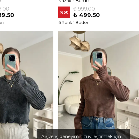
h
Kazak - Bordo
9.00
₺ 999.00
%
50
99.50
₺ 499.50
en
6 Renk 1 Beden
Alışveriş deneyiminizi iyileştirmek için