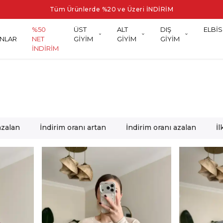
Tüm Ürünlerde %20 ve Üzeri İNDİRİM
%50
ÜST
ALT
DIŞ
ELBİS
NLAR
NET
GİYİM
GİYİM
GİYİM
İNDİRİM
azalan
İndirim oranı artan
İndirim oranı azalan
İ