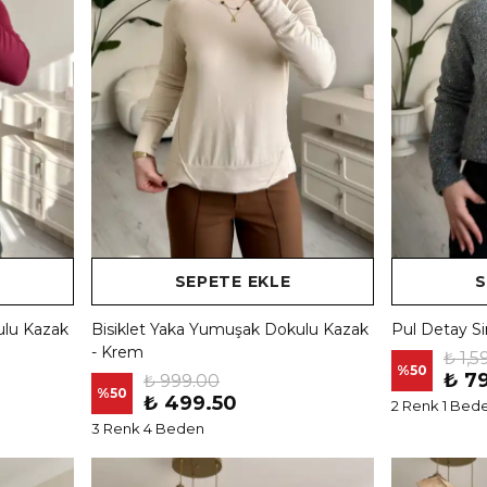
SEPETE EKLE
S
ulu Kazak
Bisiklet Yaka Yumuşak Dokulu Kazak
Pul Detay Si
- Krem
₺ 1,5
%
50
₺ 7
₺ 999.00
%
50
₺ 499.50
2 Renk 1 Bed
3 Renk 4 Beden