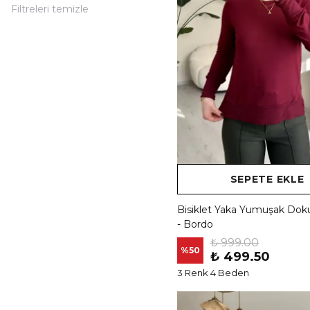
Filtreleri temizle
SEPETE EKLE
Bisiklet Yaka Yumuşak Dok
- Bordo
₺ 999.00
%
50
₺ 499.50
3 Renk 4 Beden