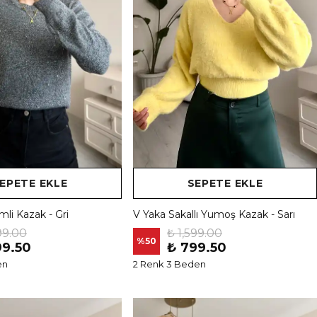
EPETE EKLE
SEPETE EKLE
mli Kazak - Gri
V Yaka Sakallı Yumoş Kazak - Sarı
99.00
₺ 1,599.00
%
50
99.50
₺ 799.50
en
2 Renk 3 Beden