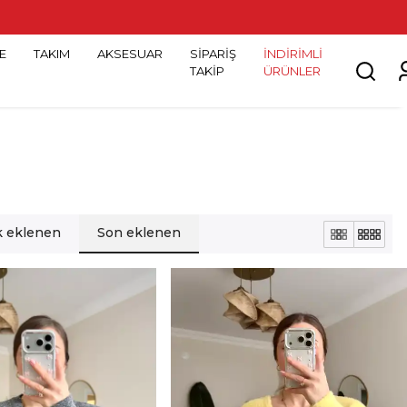
E
TAKIM
AKSESUAR
SİPARİŞ
İNDİRİMLİ
TAKİP
ÜRÜNLER
lk eklenen
Son eklenen