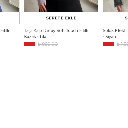
SEPETE EKLE
S
tilli
Taşlı Kalp Detay Soft Touch Fitilli
Soluk Efektli
Kazak - Lila
- Siyah
₺ 999.00
₺ 1,3
%
50
%
50
₺ 499.50
₺ 6
6 Renk 1 Beden
2 Renk
Tükendi