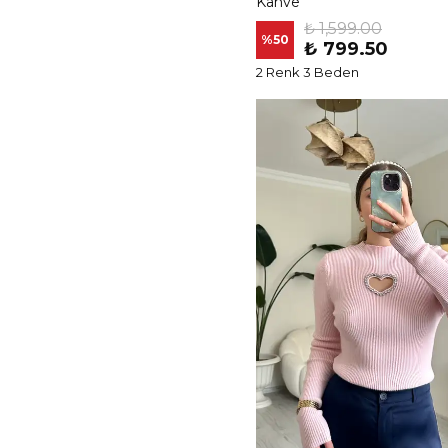
Kahve
₺ 1,599.00
%
50
₺ 799.50
2 Renk 3 Beden