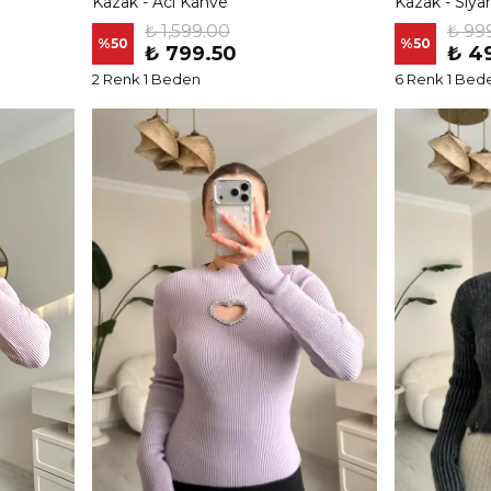
Kazak - Acı Kahve
Kazak - Siya
₺ 1,599.00
₺ 99
%
50
%
50
₺ 799.50
₺ 4
2 Renk 1 Beden
6 Renk 1 Bed