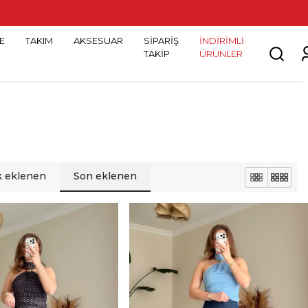
E
TAKIM
AKSESUAR
SİPARİŞ
İNDİRİMLİ
TAKİP
ÜRÜNLER
lk eklenen
Son eklenen