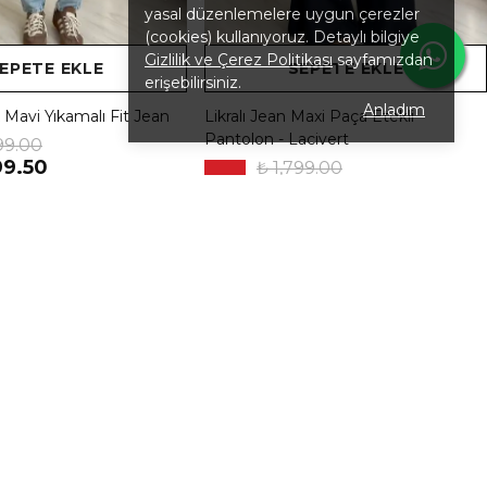
yasal düzenlemelere uygun çerezler
(cookies) kullanıyoruz. Detaylı bilgiye
Gizlilik ve Çerez Politikası
sayfamızdan
EPETE EKLE
SEPETE EKLE
erişebilirsiniz.
Anladım
k Mavi Yıkamalı Fit Jean
Likralı Jean Maxi Paça Etekli
Pantolon - Lacivert
99.00
99.50
₺ 1,799.00
%
22
₺ 1,399.00
8 Renk 6 Beden