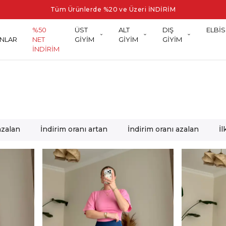
Tüm Ürünlerde %20 ve Üzeri İNDİRİM
%50
ÜST
ALT
DIŞ
ELBİS
NLAR
NET
GİYİM
GİYİM
GİYİM
İNDİRİM
azalan
İndirim oranı artan
İndirim oranı azalan
İ