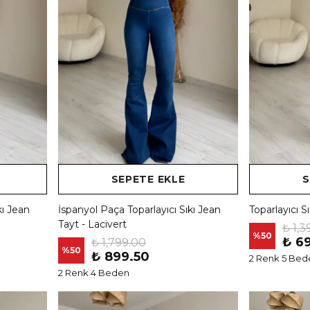
SEPETE EKLE
S
kı Jean
İspanyol Paça Toparlayıcı Sıkı Jean
Toparlayıcı S
Tayt - Lacivert
₺ 1,3
%
50
₺ 6
₺ 1,799.00
%
50
₺ 899.50
2 Renk 5 Bed
2 Renk 4 Beden