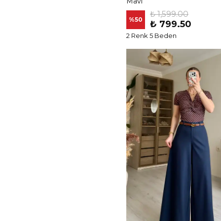
Mavi
₺ 1,599.00
%
50
₺ 799.50
2 Renk 5 Beden