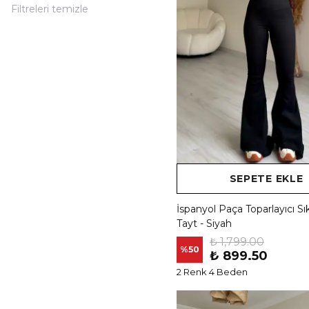
Filtreleri temizle
SEPETE EKLE
İspanyol Paça Toparlayıcı Sı
Tayt - Siyah
₺ 1,799.00
%
50
₺ 899.50
2 Renk 4 Beden