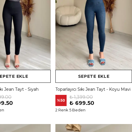
EPETE EKLE
SEPETE EKLE
ıkı Jean Tayt - Siyah
Toparlayıcı Sıkı Jean Tayt - Koyu Mavi
99.00
₺ 1,399.00
%
50
99.50
₺ 699.50
en
2 Renk 5 Beden