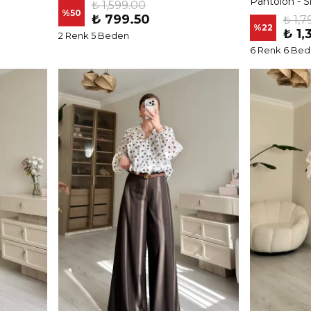
Pantolon - S
₺ 1,599.00
%
50
₺ 799.50
₺ 1,7
%
22
₺ 1,
2 Renk 5 Beden
6 Renk 6 Be