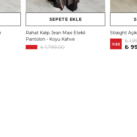
SEPETE EKLE
S
i
Rahat Kalıp Jean Maxi Etekli
Straight Açı
Pantolon - Koyu Kahve
₺ 1,9
%
50
₺ 9
₺ 1,799.00
%
22
₺ 1,399.00
5 Beden
6 Renk 6 Beden