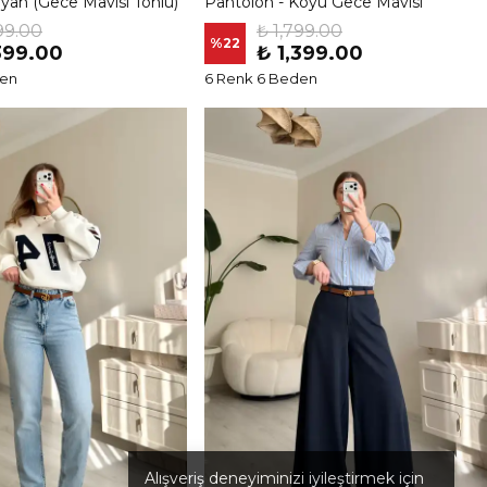
iyah (Gece Mavisi Tonlu)
Pantolon - Koyu Gece Mavisi
99.00
₺ 1,799.00
%
22
399.00
₺ 1,399.00
den
6 Renk 6 Beden
Alışveriş deneyiminizi iyileştirmek için