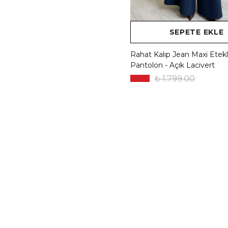
SEPETE EKLE
Rahat Kalıp Jean Maxi Etekl
Pantolon - Açık Lacivert
₺ 1,799.00
%
22
₺ 1,399.00
6 Renk 6 Beden