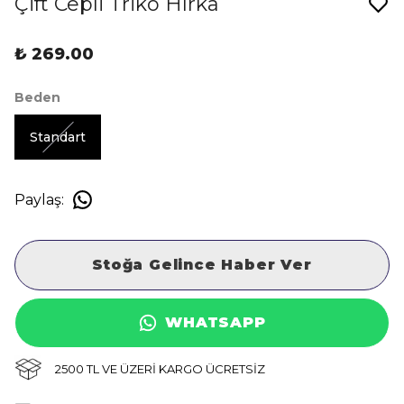
Çift Cepli Triko Hırka
₺ 269.00
Beden
Standart
Paylaş
:
Stoğa Gelince Haber Ver
WHATSAPP
2500 TL VE ÜZERİ KARGO ÜCRETSİZ