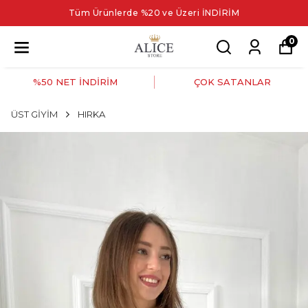
Tüm Ürünlerde %20 ve Üzeri İNDİRİM
0
%50 NET İNDİRİM
ÇOK SATANLAR
ÜST GİYİM
HIRKA