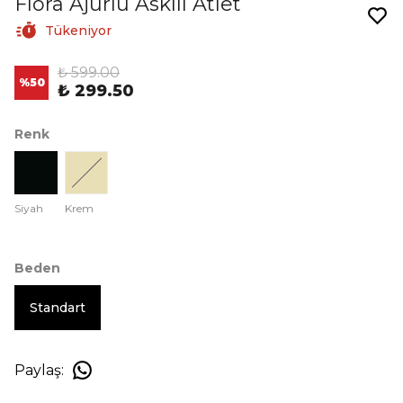
Flora Ajurlu Askılı Atlet
Tükeniyor
₺ 599.00
%
50
₺ 299.50
Renk
Siyah
Krem
Beden
Standart
Paylaş
: