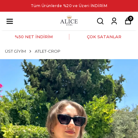
Tüm Ürünlerde %20 ve Üzeri İNDİRİM
0
%50 NET İNDİRİM
ÇOK SATANLAR
ÜST GİYİM
ATLET-CROP