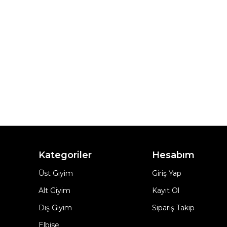
Kategoriler
Hesabım
Üst Giyim
Giriş Yap
Alt Giyim
Kayıt Ol
Dış Giyim
Sipariş Takip
Elbise