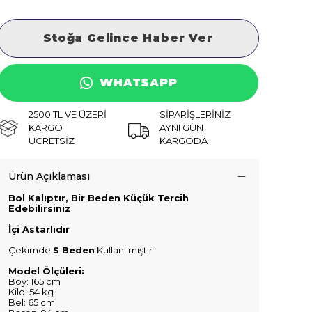
Stoğa Gelince Haber Ver
WHATSAPP
2500 TL VE ÜZERİ
SİPARİŞLERİNİZ
KARGO
AYNI GÜN
ÜCRETSİZ
KARGODA
Ürün Açıklaması
Bol Kalıptır, Bir Beden Küçük Tercih
Edebilirsiniz
İçi Astarlıdır
Çekimde
S Beden
Kullanılmıştır
Model Ölçüleri:
Boy: 165 cm
Kilo: 54 kg
Bel: 65 cm