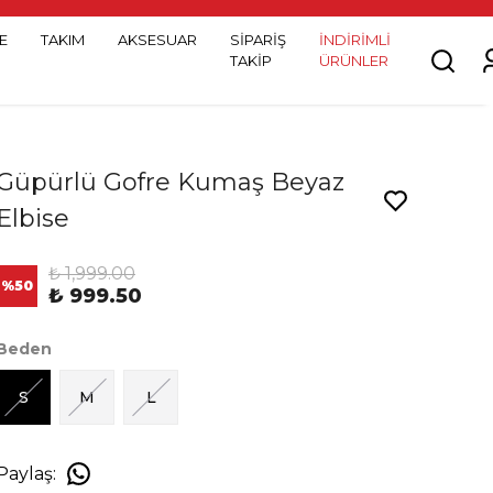
E
TAKIM
AKSESUAR
SİPARİŞ
İNDİRİMLİ
TAKİP
ÜRÜNLER
Güpürlü Gofre Kumaş Beyaz
Elbise
₺ 1,999.00
%
50
₺ 999.50
Beden
S
M
L
Paylaş
: