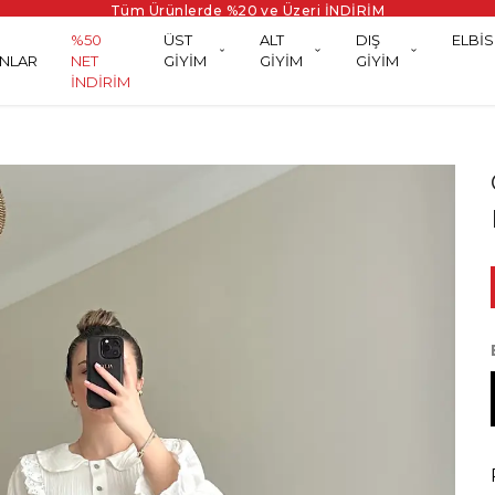
Tüm Ürünlerde %20 ve Üzeri İNDİRİM
%50
ÜST
ALT
DIŞ
ELBİS
NLAR
NET
GİYİM
GİYİM
GİYİM
İNDİRİM