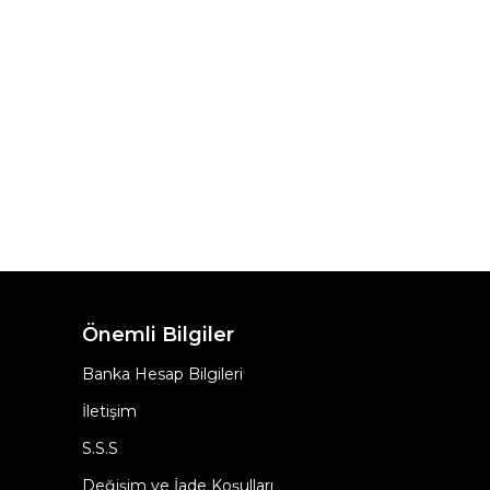
Önemli Bilgiler
Banka Hesap Bilgileri
İletişim
S.S.S
Değişim ve İade Koşulları