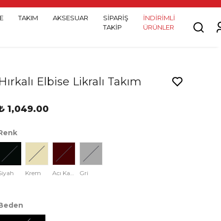
E
TAKIM
AKSESUAR
SİPARİŞ
İNDİRİMLİ
TAKİP
ÜRÜNLER
Hırkalı Elbise Likralı Takım
₺ 1,049.00
Renk
Siyah
Krem
Acı Kahve
Gri
Beden