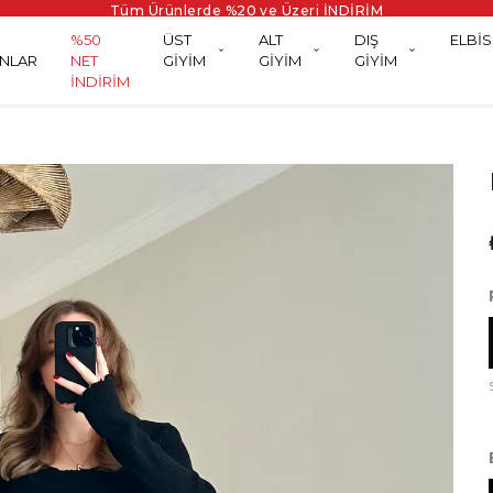
Tüm Ürünlerde %20 ve Üzeri İNDİRİM
%50
ÜST
ALT
DIŞ
ELBİS
NLAR
NET
GİYİM
GİYİM
GİYİM
İNDİRİM