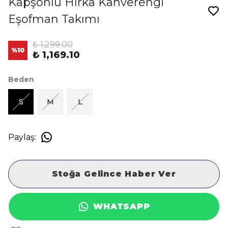
Kapşonlu Hırka Kahverengi
Eşofman Takımı
₺ 1,299.00
%
10
₺ 1,169.10
Beden
S
M
L
Paylaş
:
Stoğa Gelince Haber Ver
WHATSAPP