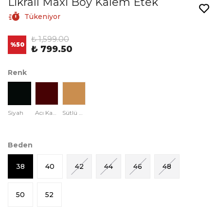
Likralı Maxi Boy Kalem Etek
Tükeniyor
₺ 1,599.00
%
50
₺ 799.50
Renk
Siyah
Acı Kahve
Sütlü Kahve
Beden
38
40
42
44
46
48
50
52