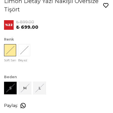
Limon Detay Yazı Nakışlı Oversize
Tişört
₺ 899.00
%
22
₺ 699.00
Renk
Soft Sarı
Beyaz
Beden
S
M
L
Paylaş
: