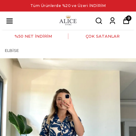
Tüm Ürünlerde %20 ve Üzeri İNDİRİM
0
%50 NET İNDİRİM
ÇOK SATANLAR
ELBİSE