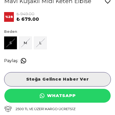
Mavi Kuşaklı Midi Keten Elbise
₺ 949.00
%
28
₺ 679.00
Beden
S
M
L
Paylaş
:
Stoğa Gelince Haber Ver
WHATSAPP
2500 TL VE ÜZERİ KARGO ÜCRETSİZ