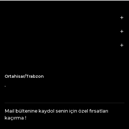
Kategoriler
Hesabım
Önemli Bilgiler
Ortahisar/Trabzon
Mail bültenine kaydol senin için özel fırsatları
kaçırma !