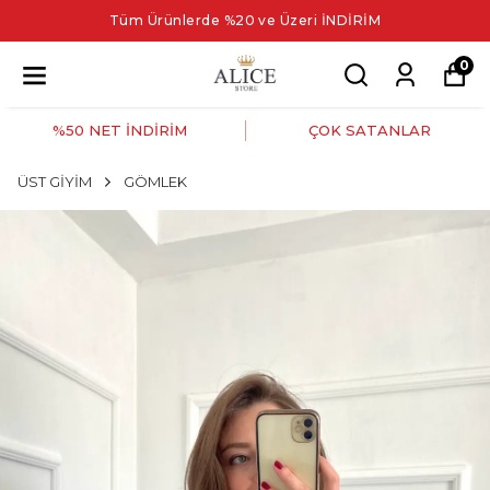
Tüm Ürünlerde %20 ve Üzeri İNDİRİM
0
%50 NET İNDİRİM
ÇOK SATANLAR
ÜST GİYİM
GÖMLEK