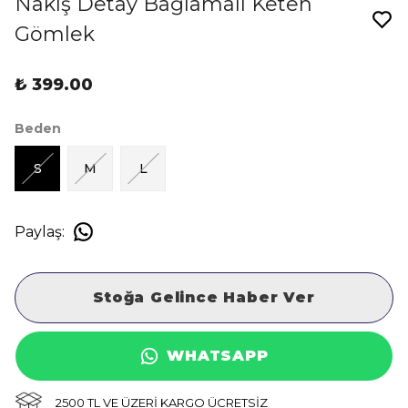
Nakış Detay Bağlamalı Keten
Gömlek
₺ 399.00
Beden
S
M
L
Paylaş
:
Stoğa Gelince Haber Ver
WHATSAPP
2500 TL VE ÜZERİ KARGO ÜCRETSİZ