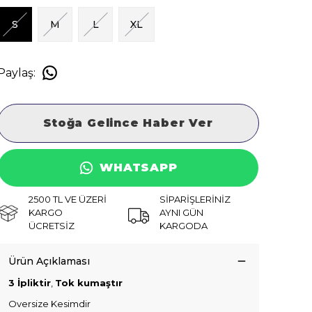
S
M
L
XL
Paylaş
:
Stoğa Gelince Haber Ver
WHATSAPP
2500 TL VE ÜZERİ
SİPARİŞLERİNİZ
KARGO
AYNI GÜN
ÜCRETSİZ
KARGODA
Ürün Açıklaması
3 İpliktir
,
Tok kumaştır
Oversize Kesimdir