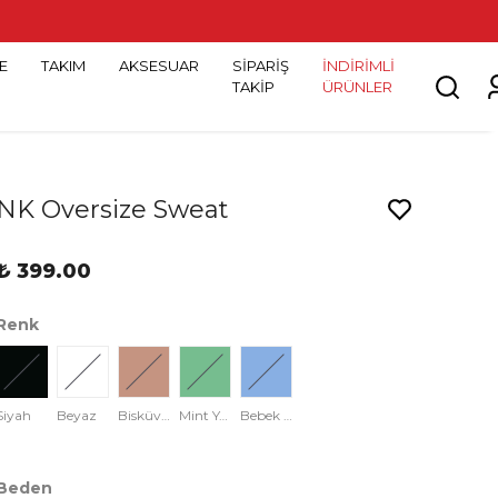
E
TAKIM
AKSESUAR
SİPARİŞ
İNDİRİMLİ
TAKİP
ÜRÜNLER
NK Oversize Sweat
₺ 399.00
Renk
Siyah
Beyaz
Bisküvi Rengi
Mint Yeşili
Bebek Mavisi
Beden