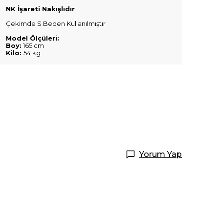
NK İşareti Nakışlıdır
Çekimde S Beden Kullanılmıştır
Model Ölçüleri:
Boy:
165 cm
Kilo:
54 kg
Yorum Yap