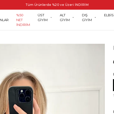
Tüm Ürünlerde %20 ve Üzeri İNDİRİM
%50
ÜST
ALT
DIŞ
ELBİS
NLAR
NET
GİYİM
GİYİM
GİYİM
İNDİRİM