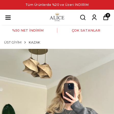
Tüm Ürünlerde %20 ve Üzeri İNDİRİM
0
%50 NET İNDİRİM
ÇOK SATANLAR
ÜST GİYİM
KAZAK