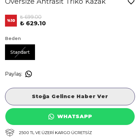
Oversize Antrasit Triko Kazak
₺ 699.00
%
10
₺ 629.10
Beden
Standart
Paylaş
:
Stoğa Gelince Haber Ver
WHATSAPP
2500 TL VE ÜZERİ KARGO ÜCRETSİZ