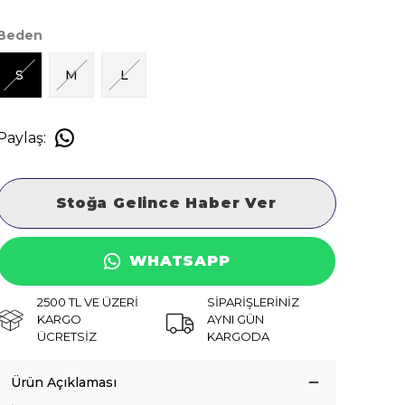
Beden
S
M
L
Paylaş
:
Stoğa Gelince Haber Ver
WHATSAPP
2500 TL VE ÜZERİ
SİPARİŞLERİNİZ
KARGO
AYNI GÜN
ÜCRETSİZ
KARGODA
Ürün Açıklaması