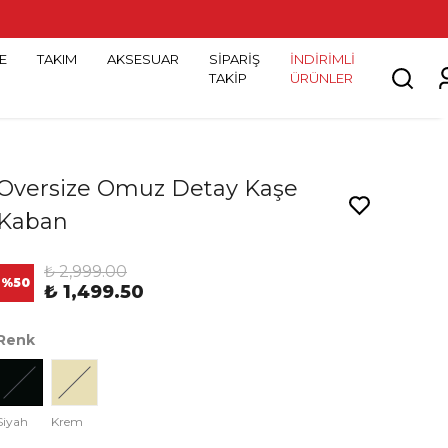
E
TAKIM
AKSESUAR
SİPARİŞ
İNDİRİMLİ
TAKİP
ÜRÜNLER
Oversize Omuz Detay Kaşe
Kaban
₺ 2,999.00
%
50
₺ 1,499.50
Renk
Siyah
Krem