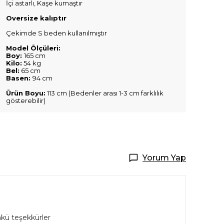
İçi astarlı, Kaşe kumaştır
Oversize kalıptır
Çekimde S beden kullanılmıştır
Model Ölçüleri:
Boy:
165 cm
Kilo:
54 kg
Bel:
65 cm
Basen:
94 cm
Ürün Boyu:
113 cm (Bedenler arası 1-3 cm farklılık
gösterebilir)
Yorum Yap
nkü teşekkürler