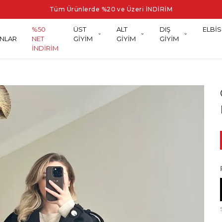
Tüm Ürünlerde %20 ve Üzeri İNDİRİM
%50
ÜST
ALT
DIŞ
ELBİS
NLAR
NET
GİYİM
GİYİM
GİYİM
İNDİRİM