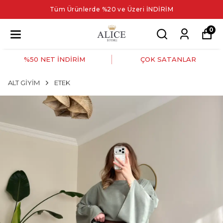
Tüm Ürünlerde %20 ve Üzeri İNDİRİM
0
%50 NET İNDİRİM
ÇOK SATANLAR
ALT GİYİM
ETEK