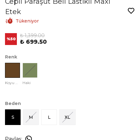
Cepli Paraşüt Beli Lastikli Maxi
Etek
Tükeniyor
₺ 1,399.00
%
50
₺ 699.50
Renk
Koyu Kahve
Haki
Beden
S
M
L
XL
Paylaş
: