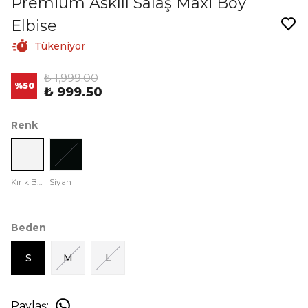
Premium Askılı Salaş Maxi Boy
Elbise
Tükeniyor
₺ 1,999.00
%
50
₺ 999.50
Renk
Kırık Beyaz
Siyah
Beden
S
M
L
Paylaş
: