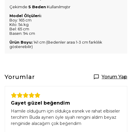
Çekimde
S Beden
Kullanılmıştır
Model Ölçüleri:
Boy: 165 cm
Kilo: 54 kg
Bel: 65 cm
Basen: 94 cm
Ürün Boyu:
141 cm (Bedenler arası 1-3 cm farklılık
gösterebilir)
Yorumlar
Yorum Yap
Gayet güzel beğendim
Hamile olduğum için oldukça esnek ve rahat elbiseler
tercihim Buda aynen öyle siyah rengini aldım beyaz
renginide alacağım çok beğendim