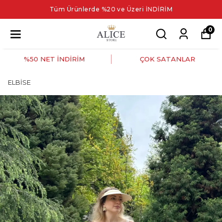
Tüm Ürünlerde %20 ve Üzeri İNDİRİM
0
%50 NET İNDİRİM
ÇOK SATANLAR
ELBİSE