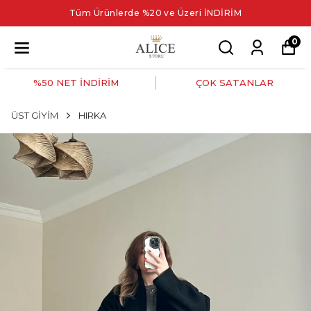
Tüm Ürünlerde %20 ve Üzeri İNDİRİM
0
%50 NET İNDİRİM
ÇOK SATANLAR
ÜST GİYİM
HIRKA