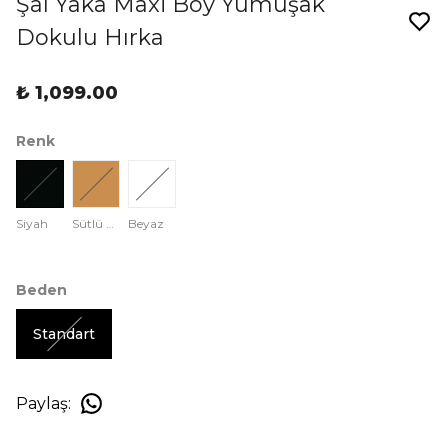
Şal Yaka Maxi Boy Yumuşak
Dokulu Hırka
₺ 1,099.00
Renk
Siyah
Sütlü Kahve
Beyaz
Beden
Standart
Paylaş
: