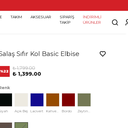
E
TAKIM
AKSESUAR
SİPARİŞ
İNDİRİMLİ
TAKİP
ÜRÜNLER
Salaş Sıfır Kol Basic Elbise
₺ 1,799.00
%
22
₺ 1,399.00
Renk
Siyah
Açık Bej
Lacivert
Kahverengi
Bordo
Zeytin Yeşili