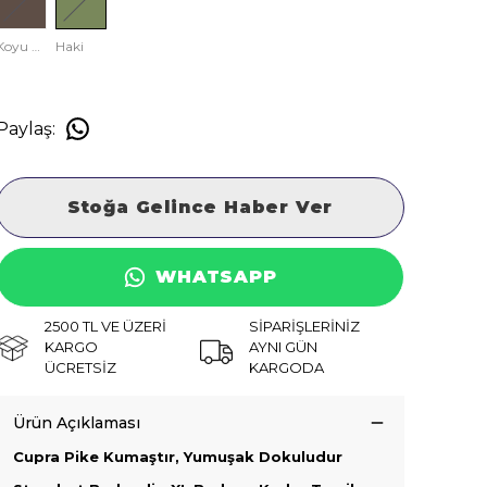
Koyu Vizon
Haki
Paylaş
:
Stoğa Gelince Haber Ver
WHATSAPP
2500 TL VE ÜZERİ
SİPARİŞLERİNİZ
KARGO
AYNI GÜN
ÜCRETSİZ
KARGODA
Ürün Açıklaması
Cupra Pike Kumaştır, Yumuşak Dokuludur