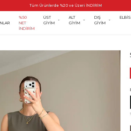
Tüm Ürünlerde %20 ve Üzeri İNDİRİM
%50
ÜST
ALT
DIŞ
ELBİS
NLAR
NET
GİYİM
GİYİM
GİYİM
İNDİRİM