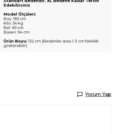
Standart Bedendir, XL Bedene Kadar Tercih
Edebilirsiniz
Model Ölçüleri:
Boy: 165 cm
Kilo: 54 kg
Bel: 65 cm
Basen: 94 cm
Ürün Boyu:
132 cm (Bedenler arası 1-3 cm farklılık
gösterebilir)
Yorum Yap