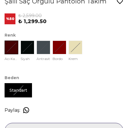
Şallı Saç Örgülü Pantolon Takım
₺ 2,599.00
%
50
₺ 1,299.50
Renk
Acı Kahve
Siyah
Antrasit
Bordo
Krem
Beden
Standart
Paylaş
: