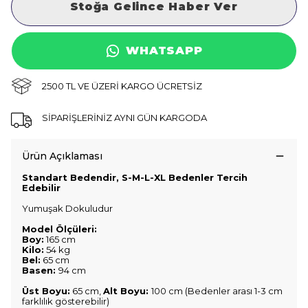
Stoğa Gelince Haber Ver
WHATSAPP
2500 TL VE ÜZERİ KARGO ÜCRETSİZ
SİPARİŞLERİNİZ AYNI GÜN KARGODA
Ürün Açıklaması
Standart Bedendir, S-M-L-XL Bedenler Tercih
Edebilir
Yumuşak Dokuludur
Model Ölçüleri:
Boy:
165 cm
Kilo:
54 kg
Bel:
65 cm
Basen:
94 cm
Üst Boyu:
65 cm,
Alt Boyu:
100 cm (Bedenler arası 1-3 cm
farklılık gösterebilir)