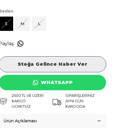
Beden
S
M
L
Paylaş
:
Stoğa Gelince Haber Ver
WHATSAPP
2500 TL VE ÜZERİ
SİPARİŞLERİNİZ
KARGO
AYNI GÜN
ÜCRETSİZ
KARGODA
Ürün Açıklaması