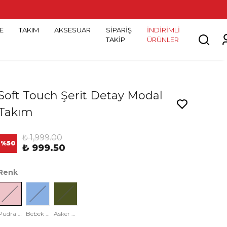
E
TAKIM
AKSESUAR
SİPARİŞ
İNDİRİMLİ
TAKİP
ÜRÜNLER
Soft Touch Şerit Detay Modal
Takım
₺ 1,999.00
%
50
₺ 999.50
Renk
Pudra Pembesi
Bebek Mavisi
Asker Yeşili