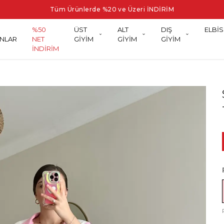
Tüm Ürünlerde %20 ve Üzeri İNDİRİM
%50
ÜST
ALT
DIŞ
ELBİS
NLAR
NET
GİYİM
GİYİM
GİYİM
İNDİRİM