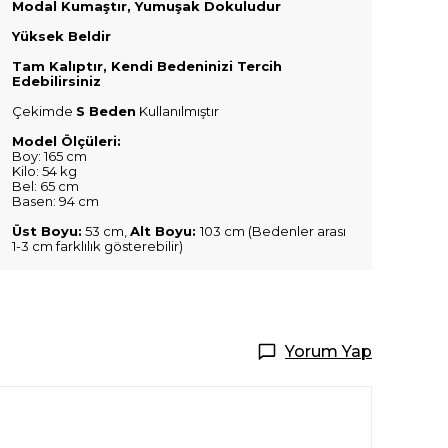
Modal Kumaştır, Yumuşak Dokuludur
Yüksek Beldir
Tam Kalıptır, Kendi Bedeninizi Tercih
Edebilirsiniz
Çekimde
S Beden
Kullanılmıştır
Model Ölçüleri:
Boy: 165 cm
Kilo: 54 kg
Bel: 65 cm
Basen: 94 cm
Üst Boyu:
53 cm,
Alt Boyu:
103 cm (Bedenler arası
1-3 cm farklılık gösterebilir)
Yorum Yap