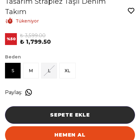
Tasarım Straplez Taşlı Denim
Takım
Tükeniyor
₺ 3,599.00
%
50
₺ 1,799.50
Beden
S
M
L
XL
Paylaş
:
SEPETE EKLE
HEMEN AL