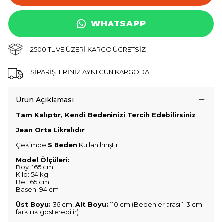
WHATSAPP
2500 TL VE ÜZERİ KARGO ÜCRETSİZ
SİPARİŞLERİNİZ AYNI GÜN KARGODA
Ürün Açıklaması
Tam Kalıptır, Kendi Bedeninizi Tercih Edebilirsiniz
Jean Orta Likralıdır
Çekimde
S Beden
Kullanılmıştır
Model Ölçüleri:
Boy: 165 cm
Kilo: 54 kg
Bel: 65 cm
Basen: 94 cm
Üst Boyu:
36 cm,
Alt Boyu:
110 cm (Bedenler arası 1-3 cm
farklılık gösterebilir)