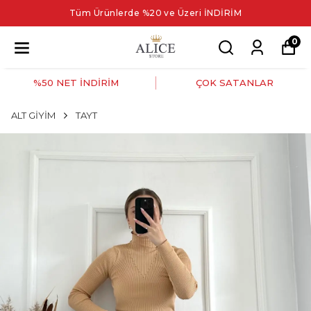
Tüm Ürünlerde %20 ve Üzeri İNDİRİM
0
%50 NET İNDİRİM
ÇOK SATANLAR
ALT GİYİM
TAYT