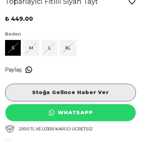
Toparlayıcı Fitilli Siyah Tayt
₺ 449.00
Beden
S
M
L
XL
Paylaş
:
Stoğa Gelince Haber Ver
WHATSAPP
2500 TL VE ÜZERİ KARGO ÜCRETSİZ