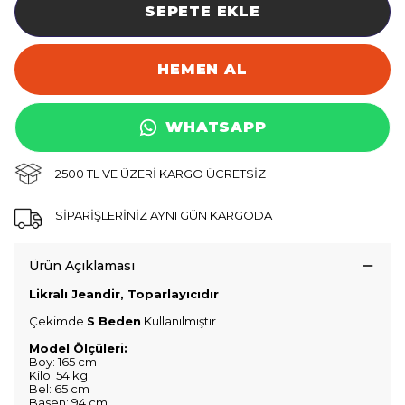
SEPETE EKLE
HEMEN AL
WHATSAPP
2500 TL VE ÜZERİ KARGO ÜCRETSİZ
SİPARİŞLERİNİZ AYNI GÜN KARGODA
Ürün Açıklaması
Likralı Jeandir, Toparlayıcıdır
Çekimde
S Beden
Kullanılmıştır
Model Ölçüleri:
Boy: 165 cm
Kilo: 54 kg
Bel: 65 cm
Basen: 94 cm