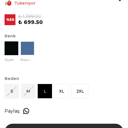
Tükeniyor
₺ 1,399.00
%
50
₺ 699.50
Renk
Siyah
Koyu Mavi
Beden
S
M
L
XL
2XL
Paylaş
: