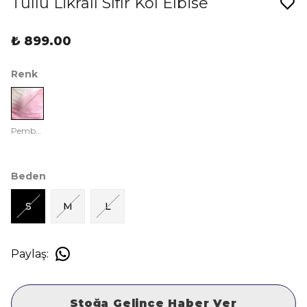
Tüllü Likralı Sıfır Kol Elbise
₺ 899.00
Renk
Pembe Desenli
Beden
S
M
L
Paylaş
:
Stoğa Gelince Haber Ver