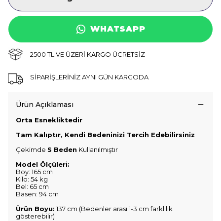
WHATSAPP
2500 TL VE ÜZERİ KARGO ÜCRETSİZ
SİPARİŞLERİNİZ AYNI GÜN KARGODA
Ürün Açıklaması
Orta Esnekliktedir
Tam Kalıptır, Kendi Bedeninizi Tercih Edebilirsiniz
Çekimde
S Beden
Kullanılmıştır
Model Ölçüleri:
Boy: 165 cm
Kilo: 54 kg
Bel: 65 cm
Basen: 94 cm
Ürün Boyu:
137 cm (Bedenler arası 1-3 cm farklılık
gösterebilir)