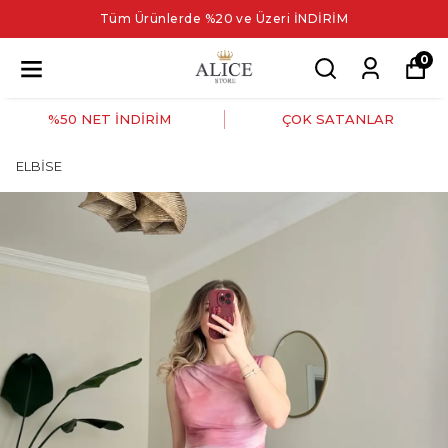
Tüm Ürünlerde %20 ve Üzeri İNDİRİM
0
%50 NET İNDİRİM
ÇOK SATANLAR
ELBİSE