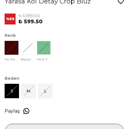
Yarasa Kol Detay Crop Bluz
₺ 1,199.00
%
50
₺ 599.50
Renk
Acı Kahve
Beyaz
Mint Yeşili
Beden
S
M
L
Paylaş
: