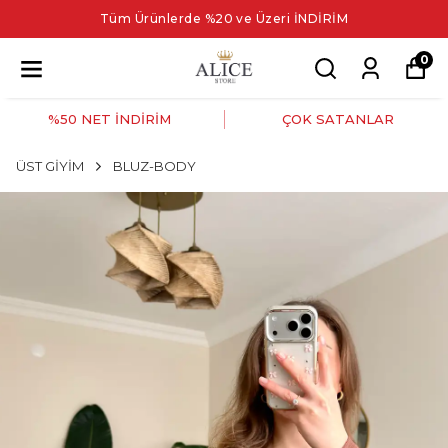
Tüm Ürünlerde %20 ve Üzeri İNDİRİM
0
%50 NET İNDİRİM
ÇOK SATANLAR
ÜST GİYİM
BLUZ-BODY