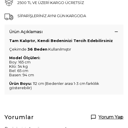
2500 TL VE ÜZERİ KARGO ÜCRETSİZ
SİPARİŞLERİNİZ AYNI GÜN KARGODA
Ürün Açıklaması
Tam Kalıptır, Kendi Bedeninizi Tercih Edebilirsiniz
Çekimde
36 Beden
Kullanılmıştır
Model Ölçüleri:
Boy: 165 cm
Kilo: 54 kg
Bel: 65 cm
Basen: 94 cm
Ürün Boyu:
112 cm (Bedenler arası 1-3 cm farklılık
gösterebilir)
Yorumlar
Yorum Yap