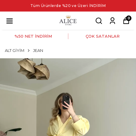
Tüm Ürünlerde %20 ve Üzeri İNDİRİM
0
%50 NET İNDİRİM
ÇOK SATANLAR
ALT GİYİM
JEAN