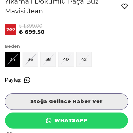
Yıkamalı Dökümlü Paça Buz
Mavisi Jean
₺ 1,399.00
%
50
₺ 699.50
Beden
34
36
38
40
42
Paylaş
:
Stoğa Gelince Haber Ver
WHATSAPP