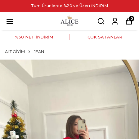
Tüm Ürünlerde %20 ve Üzeri İNDİRİM
0
%50 NET İNDİRİM
ÇOK SATANLAR
ALT GİYİM
JEAN