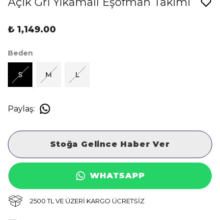
Açık Gri Yıkamalı Eşofman Takımı
₺ 1,149.00
Beden
S
M
L
Paylaş
:
Stoğa Gelince Haber Ver
WHATSAPP
2500 TL VE ÜZERİ KARGO ÜCRETSİZ