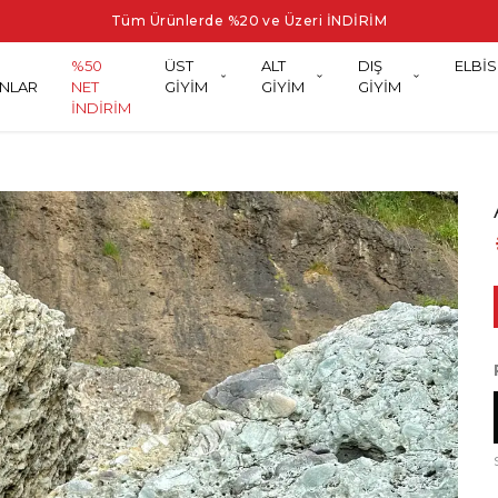
Tüm Ürünlerde %20 ve Üzeri İNDİRİM
%50
ÜST
ALT
DIŞ
ELBİS
NLAR
NET
GİYİM
GİYİM
GİYİM
İNDİRİM