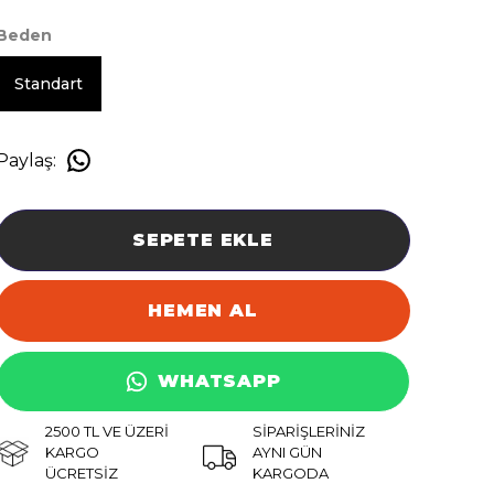
Beden
Standart
Paylaş
:
SEPETE EKLE
HEMEN AL
WHATSAPP
2500 TL VE ÜZERİ
SİPARİŞLERİNİZ
KARGO
AYNI GÜN
ÜCRETSİZ
KARGODA