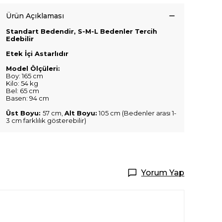
Ürün Açıklaması
Standart Bedendir, S-M-L Bedenler Tercih
Edebilir
Etek İçi Astarlıdır
Model Ölçüleri:
Boy: 165 cm
Kilo: 54 kg
Bel: 65 cm
Basen: 94 cm
Üst Boyu:
57 cm,
Alt Boyu:
105 cm (Bedenler arası 1-
3 cm farklılık gösterebilir)
Yorum Yap