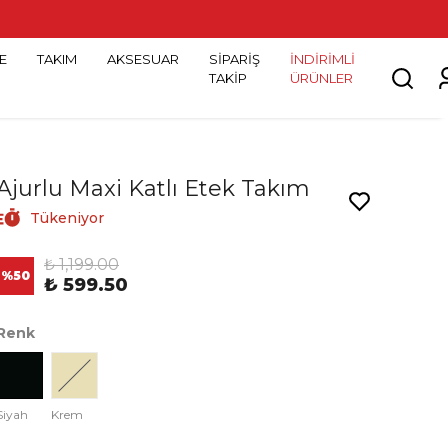
E
TAKIM
AKSESUAR
SİPARİŞ
İNDİRİMLİ
TAKİP
ÜRÜNLER
Ajurlu Maxi Katlı Etek Takım
Tükeniyor
₺ 1,199.00
%
50
₺ 599.50
Renk
Siyah
Krem