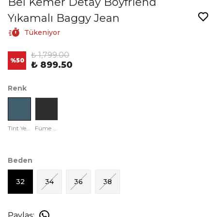
Bel Kemer Detay Boyfriend
Yıkamalı Baggy Jean
Tükeniyor
₺ 1,799.00
%
50
₺ 899.50
Renk
Tint Yeşili
Füme Yıkamalı
Beden
32
34
36
38
Paylaş
: