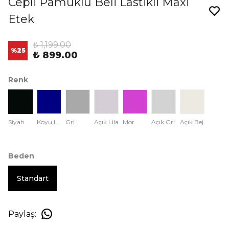
Cepli Pamuklu Beli Lastikli Maxi
Etek
₺ 1,199.00
%
25
₺ 899.00
Renk
Siyah
Koyu Lacivert
Gri
Açık Lila
Mor
Açık Gri
Açık Bej
Beden
Standart
Paylaş
: