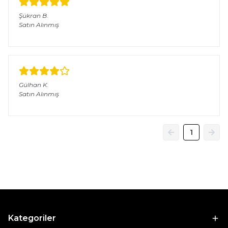
Şükran
B.
Satın Alınmış
Gülhan
K.
Satın Alınmış
1
Kategoriler