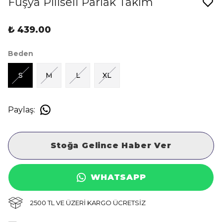
Fuşya Piliseli Parlak Takım
₺ 439.00
Beden
S
M
L
XL
Paylaş
:
Stoğa Gelince Haber Ver
WHATSAPP
2500 TL VE ÜZERİ KARGO ÜCRETSİZ