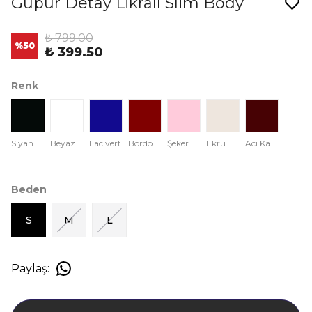
Güpür Detay Likralı Slim Body
₺ 799.00
%
50
₺ 399.50
Renk
Siyah
Beyaz
Lacivert
Bordo
Şeker Pembe
Ekru
Acı Kahve
Beden
S
M
L
Paylaş
: