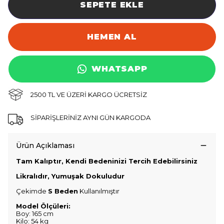
SEPETE EKLE
HEMEN AL
WHATSAPP
2500 TL VE ÜZERİ KARGO ÜCRETSİZ
SİPARİŞLERİNİZ AYNI GÜN KARGODA
Ürün Açıklaması
Tam Kalıptır, Kendi Bedeninizi Tercih Edebilirsiniz
Likralıdır, Yumuşak Dokuludur
Çekimde
S Beden
Kullanılmıştır
Model Ölçüleri:
Boy: 165 cm
Kilo: 54 kg