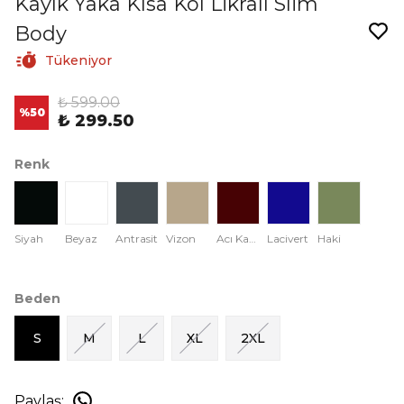
Kayık Yaka Kısa Kol Likralı Slim
Body
Tükeniyor
₺ 599.00
%
50
₺ 299.50
Renk
Siyah
Beyaz
Antrasit
Vizon
Acı Kahve
Lacivert
Haki
Beden
S
M
L
XL
2XL
Paylaş
: