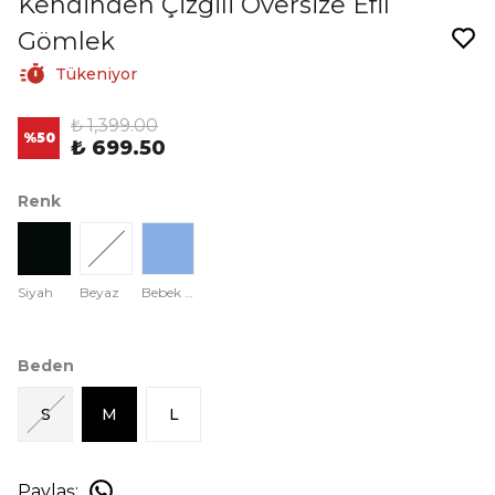
Kendinden Çizgili Oversize Efil
Gömlek
Tükeniyor
₺ 1,399.00
%
50
₺ 699.50
Renk
Siyah
Beyaz
Bebek Mavisi
Beden
S
M
L
Paylaş
: