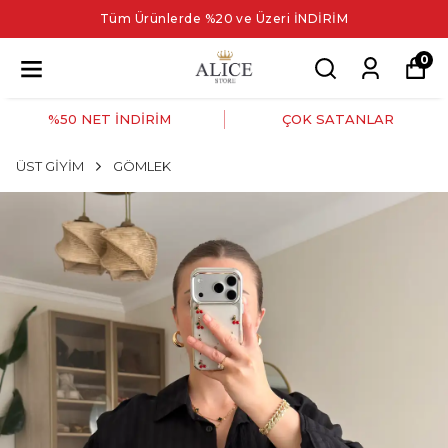
Tüm Ürünlerde %20 ve Üzeri İNDİRİM
0
%50 NET İNDİRİM
ÇOK SATANLAR
ÜST GİYİM
GÖMLEK