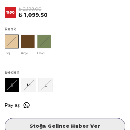
₺ 2,199.00
%
50
₺ 1,099.50
Renk
Bej
Koyu Kahve
Haki
Beden
S
M
L
Paylaş
:
Stoğa Gelince Haber Ver