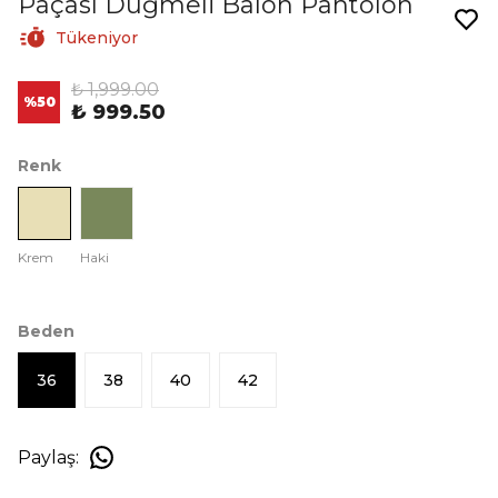
Paçası Düğmeli Balon Pantolon
Tükeniyor
₺ 1,999.00
%
50
₺ 999.50
Renk
Krem
Haki
Beden
36
38
40
42
Paylaş
: