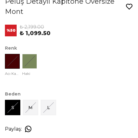
Peluş Detaylı Kapitone Oversize
Mont
₺ 2,199.00
%
50
₺ 1,099.50
Renk
Acı Kahve
Haki
Beden
S
M
L
Paylaş
: