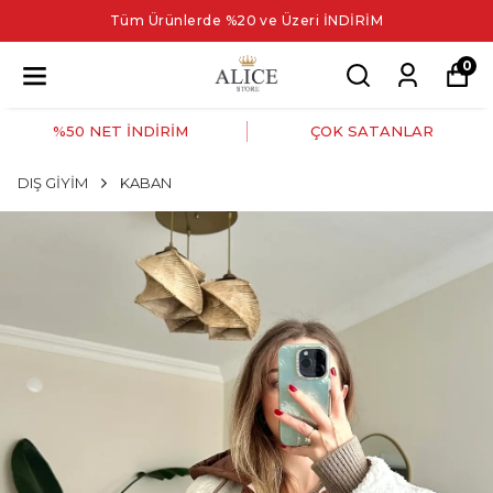
Tüm Ürünlerde %20 ve Üzeri İNDİRİM
0
%50 NET İNDİRİM
ÇOK SATANLAR
DIŞ GİYİM
KABAN