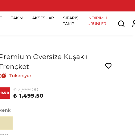
E
TAKIM
AKSESUAR
SİPARİŞ
İNDİRİMLİ
TAKİP
ÜRÜNLER
Premium Oversize Kuşaklı
Trençkot
Tükeniyor
₺ 2,999.00
%
50
₺ 1,499.50
Renk
Krem