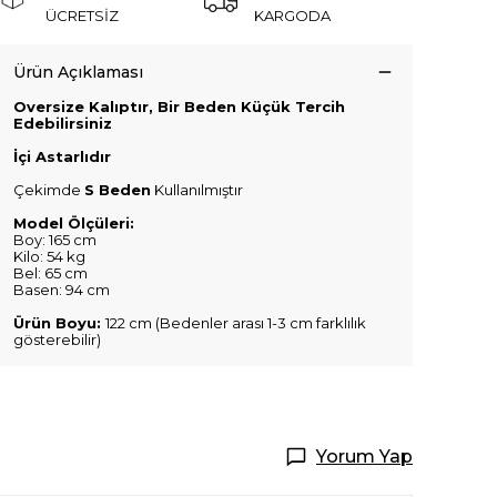
ÜCRETSİZ
KARGODA
Ürün Açıklaması
Oversize Kalıptır, Bir Beden Küçük Tercih
Edebilirsiniz
İçi Astarlıdır
Çekimde
S Beden
Kullanılmıştır
Model Ölçüleri:
Boy: 165 cm
Kilo: 54 kg
Bel: 65 cm
Basen: 94 cm
Ürün Boyu:
122 cm (Bedenler arası 1-3 cm farklılık
gösterebilir)
Yorum Yap