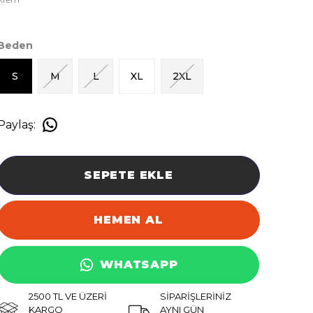
Beden
S
M
L
XL
2XL
Paylaş
:
SEPETE EKLE
HEMEN AL
WHATSAPP
2500 TL VE ÜZERİ
SİPARİŞLERİNİZ
KARGO
AYNI GÜN