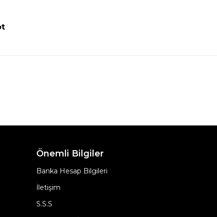
ot
Önemli Bilgiler
Banka Hesap Bilgileri
İletişim
S.S.S