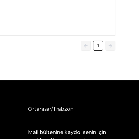
1
Ortahisar/Trabzon
Mail bültenine kaydol senin için