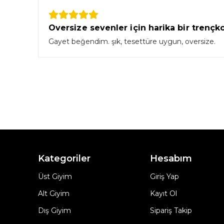
Oversize sevenler için harika bir trençk
Gayet beğendim. şık, tesettüre uygun, oversize.
Kategoriler
Hesabım
Üst Giyim
Giriş Yap
Alt Giyim
Kayıt Ol
Dış Giyim
Sipariş Takip