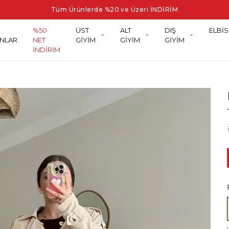
Tüm Ürünlerde %20 ve Üzeri İNDİRİM
%50
ÜST
ALT
DIŞ
ELBİS
NLAR
NET
GİYİM
GİYİM
GİYİM
İNDİRİM