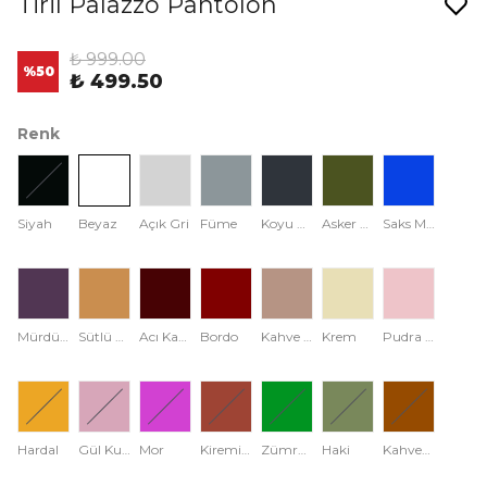
Tiril Palazzo Pantolon
₺ 999.00
%
50
₺ 499.50
Renk
Siyah
Beyaz
Açık Gri
Füme
Koyu Antrasit
Asker Yeşili
Saks Mavisi
Mürdüm
Sütlü Kahve
Acı Kahve
Bordo
Kahve Taş Rengi
Krem
Pudra Pembesi
Hardal
Gül Kurusu
Mor
Kiremit Rengi
Zümrüt Yeşili
Haki
Kahverengi