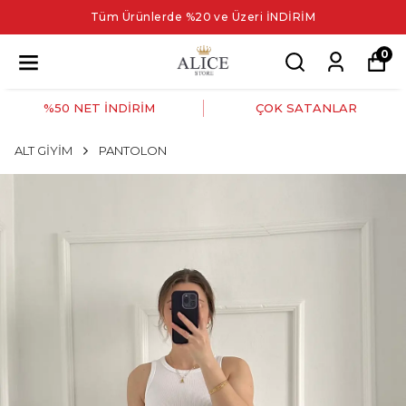
Tüm Ürünlerde %20 ve Üzeri İNDİRİM
0
%50 NET İNDİRİM
ÇOK SATANLAR
ALT GİYİM
PANTOLON