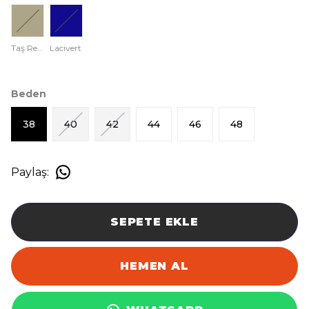
Taş Rengi
Lacivert
Beden
38
40
42
44
46
48
Paylaş
:
SEPETE EKLE
HEMEN AL